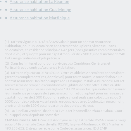
Assurance habitation La Réunion
Assurance habitation Guadeloupe
Assurance habitation Martinique
(1)
Tarif en vigueur au 01/01/2026 valable pour un contrat Assurance
Habitation, pour un locataire en appartement de 3 pièces, vivant seul sans
colocataires, en résidence principale à Angers (hors garanties complémentaires,
dont le vol) et qui opte pour un capital mobilier de 7 500 €, une franchise de 240
€ et sans garantie des objets précieux.
(2)
Dans les limites et conditions prévues aux Conditions Générales et
Particulières du contrat Assurance Habitation.
(3)
Tarifs en vigueur au 01/01/2026. Offre valable les 2 premières années (hors
garanties complémentaires, dont le vol) pour toute nouvelle souscription d’un
contrat Assurance Habitation auprès de La Banque Postale Assurances IARD et
sous réserve de remplir les conditions d’éligibilité de cette offre. Offre valable
exclusivement pour les assurés âgés de 18 à 29 ans inclus, qui souhaitent assurer
leur résidence principale de 2 pièces maximum et qui optent pour un niveau de
capital mobilier de 2 500 € pour une pièce vivant seuls sans colocataires, ou 5
000€ pour deux pièces vivant seuls, en couple, ou avec 1 colocataire maximum,
une franchise de 120 € et sans garantie des objets précieux.
(4)
Du lundi au vendredi de 8h30 à 19h00 et le samedi de 9h00 à 13h00. Coût
d’un appel local depuis un poste fixe.
CNP Assurances IARD
- Société Anonyme au capital de 146 952 480 euros. Siège
social : 4 Promenade Cœur de ville, 92130, Issy-les-Moulineaux. RCS Nanterre
493 253 652. Entreprise régie par le Code des assurances. IDU EMP