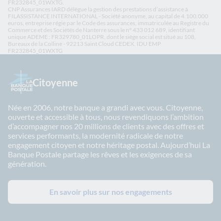
FR232845_01WXTG.
CNP Assurances IARD délègue la gestion des prestations d’assistance à
FILASSISTANCE INTERNATIONAL - Société anonyme, au capital de 4.100.000
euros, entreprise régie par le Code des assurances, immatriculée au Registre du
Commerce et des Sociétés de Nanterre sous le n° 433 012 689, identifiant
unique ADEME : FR329780_01LOPR, dont le siège social est situé au 108,
Bureaux de la Colline - 92213 Saint Cloud CEDEX. IDU EMP
FR232845_01WXTG
Citoyenne
Née en 2006, notre banque a grandi avec vous. Citoyenne,
ouverte et accessible à tous, nous revendiquons l’ambition
d’accompagner nos 20 millions de clients avec des offres et
services performants, la modernité radicale de notre
engagement citoyen et notre héritage postal. Aujourd’hui La
Banque Postale partage les rêves et les exigences de sa
génération.
En savoir plus sur nos engagements