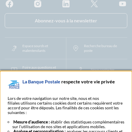
Facebook - La Banque Postale
Instagram - La Banque Postale
Linkedin - La Banque Postale
X - La Banque Postal
YouTub
Abonnez-vous à la newsletter
Espace sourds et
Recherche bureau de
malentendants
poste
Foire aux questions et
Nous contacter
centre d'aide
La Banque Postale
respecte votre vie privée
Mentions légales
Tarifs bancaires
Convention de compte
Protection des Données à Caractère Personnel
Filiales et partenaires
Lors de votre navigation sur notre site, nous et nos
filiales utilisons certains cookies dont certains requièrent votre
Cookies
Gestion des cookies
Actualiser vos informations
accord pour être déposés. Les finalités de ces cookies sont les
Contestation et réclamation
Coordonnées Centres Financiers
suivantes :
Recherche bureau de poste
Assistance technique
Alertes fraudes et points de vigilance
Actualités réglementaires
CGU
Mesure d’audience :
établir des statistiques complémentaires
sur l'utilisation de nos sites et applications mobiles.
Aide navigateur et systèmes d'exploitation
Analyse et personnalisation :
analyser les parcours clients et