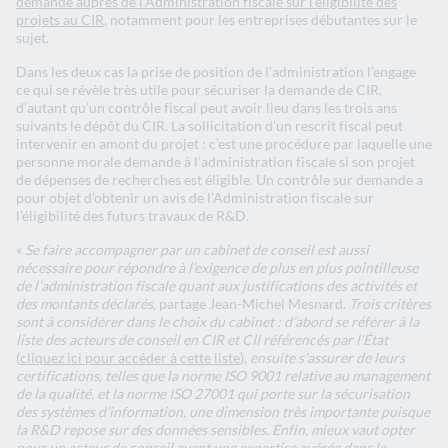
demande auprès de l’Administration fiscale sur l’éligibilité des
projets au CIR
, notamment pour les entreprises débutantes sur le
sujet.
Dans les deux cas la prise de position de l’administration l’engage
ce qui se révèle très utile pour sécuriser la demande de CIR,
d’autant qu’un contrôle fiscal peut avoir lieu dans les trois ans
suivants le dépôt du CIR. La sollicitation d’un rescrit fiscal peut
intervenir en amont du projet : c’est une procédure par laquelle une
personne morale demande à l’administration fiscale si son projet
de dépenses de recherches est éligible. Un contrôle sur demande a
pour objet d’obtenir un avis de l’Administration fiscale sur
l’éligibilité des futurs travaux de R&D.
«
Se faire accompagner par un cabinet de conseil est aussi
nécessaire pour répondre à l’exigence de plus en plus pointilleuse
de l’administration fiscale quant aux justifications des activités et
des montants déclarés,
partage Jean-Michel Mesnard.
Trois critères
sont à considérer dans le choix du cabinet : d’abord se référer à la
liste des acteurs de conseil en CIR et CII référencés par l’État
(
cliquez ici pour accéder à cette liste
),
ensuite s’assurer de leurs
certifications, telles que la norme ISO 9001 relative au management
de la qualité, et la norme ISO 27001 qui porte sur la sécurisation
des systèmes d’information, une dimension très importante puisque
la R&D repose sur des données sensibles. Enfin, mieux vaut opter
pour un acteur de conseil ayant une expertise avérée dans le