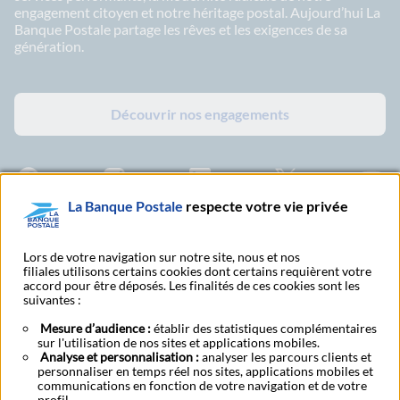
engagement citoyen et notre héritage postal. Aujourd’hui La
Banque Postale partage les rêves et les exigences de sa
génération.
Découvrir nos engagements
Facebook - La Banque Postale
Instagram - La Banque Postale
Linkedin - La Banque Postale
X - La Banque Postal
YouTub
La Banque Postale
respecte votre vie privée
Abonnez-vous à notre newsletter
Lors de votre navigation sur notre site, nous et nos
filiales utilisons certains cookies dont certains requièrent votre
accord pour être déposés. Les finalités de ces cookies sont les
suivantes :
Tarifs et conditions
Nous contacter
générales
Mesure d’audience :
établir des statistiques complémentaires
sur l'utilisation de nos sites et applications mobiles.
Analyse et personnalisation :
analyser les parcours clients et
personnaliser en temps réel nos sites, applications mobiles et
Mentions légales
CGU
Accessibilite
Données personnelles
Cookies
communications en fonction de votre navigation et de votre
BFI - Banque de Financement et d'Investissement
Transparence fiscale
profil.