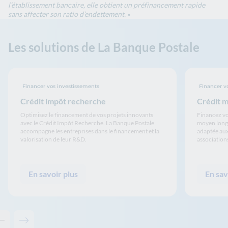
l’établissement bancaire, elle obtient un préfinancement rapide
sans affecter son ratio d’endettement.
»
Les solutions de La Banque Postale
Financer vos investissements
Financer v
Crédit impôt recherche
Crédit 
Optimisez le financement de vos projets innovants
Financez vo
avec le Crédit Impôt Recherche. La Banque Postale
moyen long 
accompagne les entreprises dans le financement et la
adaptée aux
valorisation de leur R&D.
associations
En savoir plus
En sav
Contenu précédent - Les solutions de La Banque Postale
Contenu suivant - Les solutions de La Banque Postale