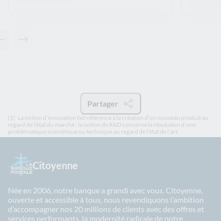
Contenu précédent - Articles associés
Contenu suivant - Articles associés
Partager
(1)
La notion d’innovation fait référence à la création d’un nouveau produit au
regard de l’état du marché ; la notion de R&D concerne la résolution d’une
problématique scientifique ou technique au regard de l’état de l’art.
Citoyenne
Née en 2006, notre banque a grandi avec vous. Citoyenne,
ouverte et accessible à tous, nous revendiquons l’ambition
d’accompagner nos 20 millions de clients avec des offres et
services performants, la modernité radicale de notre