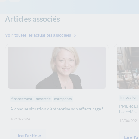
Articles associés
Voir toutes les actualités associées
Thématiq
Thématiques :
innovation
financement
tresorerie
entreprises
PME et ETI
A chaque situation d’entreprise son affacturage !
l’accélérat
Date de publication: :
18/11/2024
Date de p
15/06/2021
Lire l'article
Lire l'a