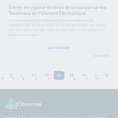
Entrée en vigueur du choix de la marque sur les
Terminaux de Paiement Electronique
Conformément à la Réglementation Européenne, les
commerçants et les porteurs pourront privilégier un réseau
lors d’un paiement par carte, lorsque celle-ci est associée à
plusieurs marques.
Lire l'article
15/02/2018
12
13
14
15
16
Aller à la première page
Page précédente
Page suivant
Aller à
Citoyenne
Née en 2006, notre banque a grandi avec vous. Citoyenne,