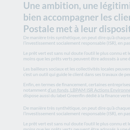
Une ambition, une légitim
bien accompagner les clien
Postale met à leur disposi
De manière très synthétique, on peut dire qu’à chaque s
l’investissement socialement responsable (ISR), en pa
Le prêt vert est sans nul doute l’outil le plus connu et
moins que les prêts verts peuvent être adossés à une é
Les bailleurs sociaux et les collectivités locales peuve
c’est un outil qui guide le client dans ses travaux de 
Enfin, en termes de financement, certaines entreprises
notamment
d’un fonds, LBPAM ISR Actions Environ
dispose aussi du label Greenfin dédié à la finance verte
De manière très synthétique, on peut dire qu’à chaque 
l’investissement socialement responsable (ISR), en pa
Le prêt vert est sans nul doute l’outil le plus connu et l
moins que les prêts verts peuvent être adossés à une é