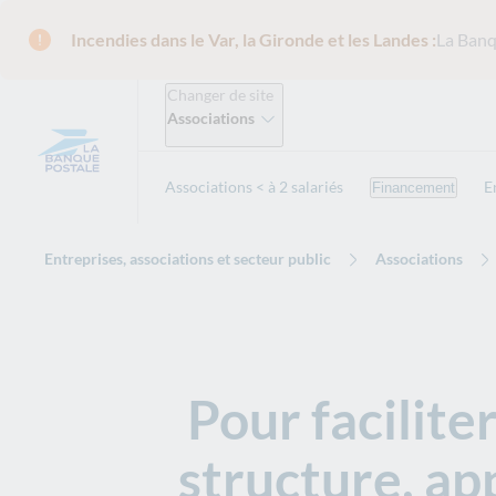
Incendies dans le Var, la Gironde et les Landes :
La Banq
Changer de site
Associations
Associations < à 2 salariés
E
Financement
Entreprises, associations et secteur public
Associations
Pour facilite
structure, ap