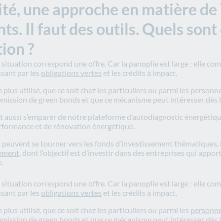
ité, une approche en matière de 
ts. Il faut des outils. Quels so
tion ?
ituation correspond une offre. Car la panoplie est large : elle com
ssant par les
obligations vertes
et les crédits à impact.
 le plus utilisé, que ce soit chez les particuliers ou parmi les pers
mission de green bonds et que ce mécanisme peut intéresser dès lors
nt aussi s’emparer de notre plateforme d’autodiagnostic énergétique,
performance et de rénovation énergétique.
 peuvent se tourner vers les fonds d’investissement thématiques, 
nement
, dont l’objectif est d’investir dans des entreprises qui appor
.
situation correspond une offre. Car la panoplie est large : elle c
ssant par les
obligations vertes
et les crédits à impact.
e plus utilisé, que ce soit chez les particuliers ou parmi les
personne
mission de green bonds et que ce mécanisme peut intéresser dès lors