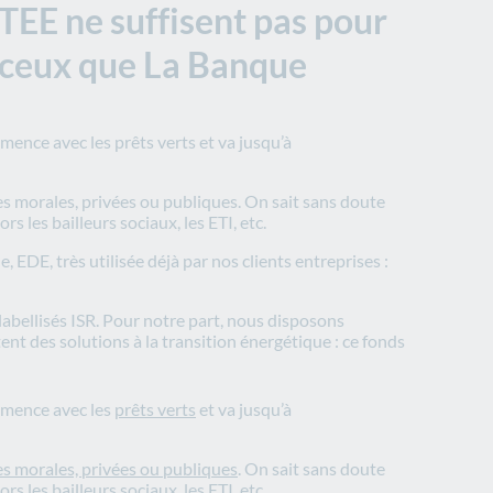
TEE ne suffisent pas pour
nt ceux que La Banque
mence avec les prêts verts et va jusqu’à
onnes morales, privées ou publiques. On sait sans doute
 les bailleurs sociaux, les ETI, etc.
 EDE, très utilisée déjà par nos clients entreprises :
labellisés ISR. Pour notre part, nous disposons
tent des solutions à la transition énergétique : ce fonds
ommence avec les
prêts verts
et va jusqu’à
s morales, privées ou publiques
. On sait sans doute
 les bailleurs sociaux, les ETI, etc.