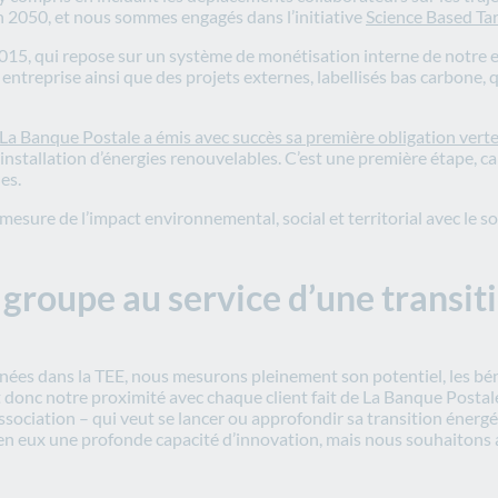
 2050, et nous sommes engagés dans l’initiative
Science Based Tar
2015, qui repose sur un système de monétisation interne de notre 
entreprise ainsi que des projets externes, labellisés bas carbone, 
La Banque Postale a émis avec succès sa première obligation verte
installation d’énergies renouvelables. C’est une première étape, c
es.
 mesure de l’impact environnemental, social et territorial avec le so
roupe au service d’une transition
nées dans la TEE, nous mesurons pleinement son potentiel, les béné
 et donc notre proximité avec chaque client fait de La Banque Pos
association – qui veut se lancer ou approfondir sa transition énergét
nt en eux une profonde capacité d’innovation, mais nous souhaiton