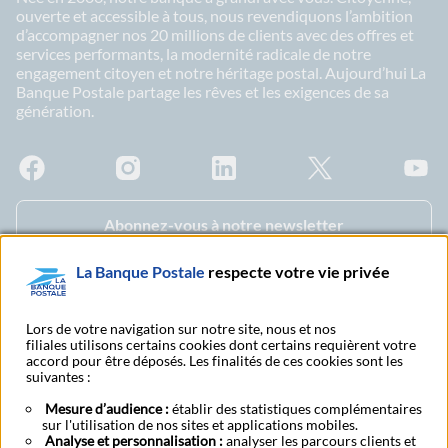
ouverte et accessible à tous, nous revendiquons l’ambition
d’accompagner nos 20 millions de clients avec des offres et
services performants, la modernité radicale de notre
engagement citoyen et notre héritage postal. Aujourd’hui La
Banque Postale partage les rêves et les exigences de sa
génération.
Facebook - La Banque Postale
Instagram - La Banque Postale
Linkedin - La Banque Postale
X - La Banque Postal
YouTub
Abonnez-vous à notre newsletter
La Banque Postale
respecte votre vie privée
S'abonner à nos
Nous contacter
publications
Lors de votre navigation sur notre site, nous et nos
filiales utilisons certains cookies dont certains requièrent votre
accord pour être déposés. Les finalités de ces cookies sont les
suivantes :
Tarifs et conditions
Services digitaux
générales
Mesure d’audience :
établir des statistiques complémentaires
sur l'utilisation de nos sites et applications mobiles.
Analyse et personnalisation :
analyser les parcours clients et