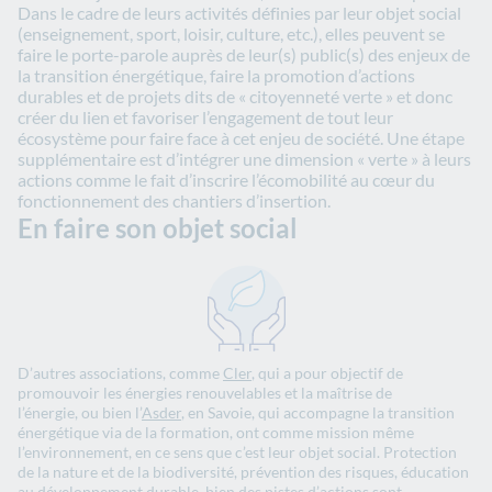
Dans le cadre de leurs activités définies par leur objet social
(enseignement, sport, loisir, culture, etc.), elles peuvent se
faire le porte-parole auprès de leur(s) public(s) des enjeux de
la transition énergétique, faire la promotion d’actions
durables et de projets dits de « citoyenneté verte » et donc
créer du lien et favoriser l’engagement de tout leur
écosystème pour faire face à cet enjeu de société. Une étape
supplémentaire est d’intégrer une dimension « verte » à leurs
actions comme le fait
d’inscrire l’écomobilité au cœur du
fonctionnement des chantiers d’insertion.
En faire son objet social
D’autres associations, comme
Cler
, qui a pour objectif de
promouvoir les énergies renouvelables et la maîtrise de
l’énergie, ou bien l’
Asder
, en Savoie, qui accompagne la transition
énergétique via de la formation, ont comme mission même
l’environnement, en ce sens que c’est leur objet social. Protection
de la nature et de la biodiversité, prévention des risques, éducation
au développement durable, bien des pistes d’actions sont