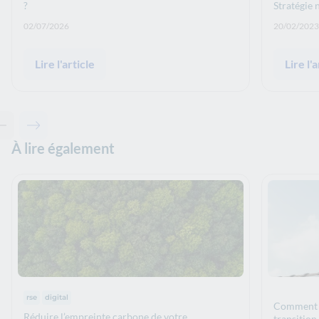
?
Stratégie 
Date de publication: :
Date de p
02/07/2026
20/02/2023
Lire l'article
Lire l'a
Contenu précédent - À lire également
Contenu suivant - À lire également
À lire également
Thématiques :
rse
digital
Comment o
Réduire l’empreinte carbone de votre
transition