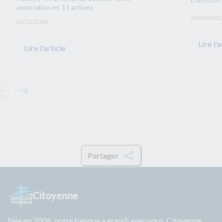
association en 11 actions
Date de p
16/09/2021
Date de publication: :
01/12/2020
Lire l'a
Lire l'article
Contenu précédent - À lire également
Contenu suivant - À lire également
Partager
Citoyenne
Née en 2006, notre banque a grandi avec vous. Citoyenne,