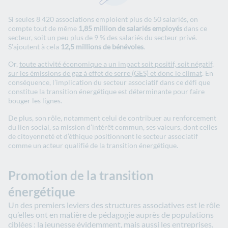
Si seules 8 420 associations emploient plus de 50 salariés, on
compte tout de même
1,85 million de salariés employés
dans ce
secteur, soit un peu plus de 9 % des salariés du secteur privé.
S’ajoutent à cela
12,5 millions de bénévoles
.
Or,
toute activité économique a un impact soit positif, soit négatif,
sur les émissions de gaz à effet de serre (GES) et donc le climat
. En
conséquence, l’implication du secteur associatif dans ce défi que
constitue la transition énergétique est déterminante pour faire
bouger les lignes.
De plus, son rôle, notamment celui de contribuer au renforcement
du lien social, sa mission d’intérêt commun, ses valeurs, dont celles
de citoyenneté et d’éthique positionnent le secteur associatif
comme un acteur qualifié de la transition énergétique.
Promotion de la transition
énergétique
Un des premiers leviers des structures associatives est le rôle
qu’elles ont en matière de pédagogie auprès de populations
ciblées : la jeunesse évidemment, mais aussi les entreprises.