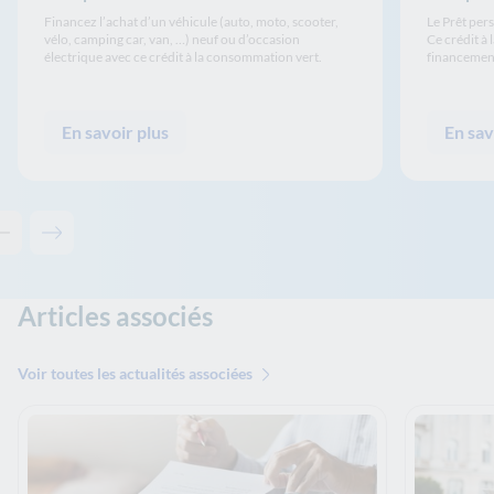
Financez l’achat d’un véhicule (auto, moto, scooter,
Le Prêt per
vélo, camping car, van, …) neuf ou d’occasion
Ce crédit à
électrique avec ce crédit à la consommation vert.
financement
En savoir plus
En sav
Contenu précédent - Nos crédits à impact
Contenu suivant - Nos crédits à impact
Articles associés
Voir toutes les actualités associées