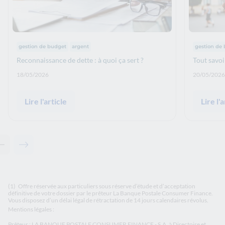
Thématiques :
Thématiqu
gestion de budget
argent
gestion de
Reconnaissance de dette : à quoi ça sert ?
Tout savoir
Date de publication: :
Date de p
18/05/2026
20/05/2026
Lire l'article
Lire l'a
Contenu précédent - Articles associés
Contenu suivant - Articles associés
(1)
Offre réservée aux particuliers sous réserve d’étude et d’acceptation
définitive de votre dossier par le prêteur La Banque Postale Consumer Finance.
Vous disposez d’un délai légal de rétractation de 14 jours calendaires révolus.
Mentions légales :
Prêteur : LA BANQUE POSTALE CONSUMER FINANCE - S.A. à Directoire et