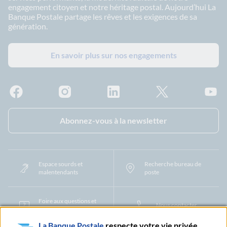
engagement citoyen et notre héritage postal. Aujourd’hui La
Banque Postale partage les rêves et les exigences de sa
génération.
En savoir plus sur nos engagements
Facebook - La Banque Postale
Instagram - La Banque Postale
Linkedin - La Banque Postale
X - La Banque Postal
YouTub
Abonnez-vous à la newsletter
Espace sourds et
Recherche bureau de
malentendants
poste
Foire aux questions et
Nous contacter
centre d'aide
La Banque Postale
respecte votre vie privée