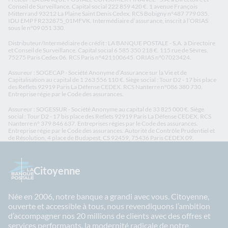
Conseil de Surveillance. Capital social 222 859 420 €. 1 avenue François
Mitterrand 93212 La Plaine Saint Denis Cedex. RCS Bobigny n°487 779 035.
IDU EMP FR232875_01MFVK. Intermédiaire d’assurance, inscrit à l’ORIAS
sous le n°09 051 330.
Distributeur/Intermédiaire de crédit : LA BANQUE POSTALE - S.A. à Directoire
et Conseil de Surveillance. Capital social 6 585 350 218 €. 115 rue de Sèvres,
75275 Paris Cedex 06. RCS Paris n°421100645. ORIAS n°07023424.
Assureur : SOGECAP - Société Anonyme d’Assurance sur la Vie et de
Capitalisation au capital de 1 263 556 110 €. Siège social : Tour D2 - 17 bis place
des Reflets 92919 Paris La Défense CEDEX. RCS Nanterre n°086 380 730.
Entreprise régie par le Code des assurances.
Assureur : SOGESSUR - Société Anonyme au capital de 33 825 000 €. Siège
social : Tour D2 - 17 bis place des Reflets 92919 Paris La Défense CEDEX. RCS
Nanterre n° 379 846 637. Entreprises régies par le Code des assurances.
Entreprise régie par le Code des assurances. Autorité de Contrôle Prudentiel et
de Résolution, 4 place de Budapest, CS 92459, 75436 Paris CEDEX 09.
Citoyenne
Née en 2006, notre banque a grandi avec vous. Citoyenne,
ouverte et accessible à tous, nous revendiquons l’ambition
d’accompagner nos 20 millions de clients avec des offres et
services performants, la modernité radicale de notre