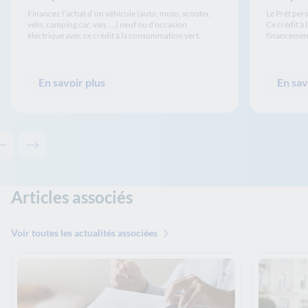
Financez l’achat d’un véhicule (auto, moto, scooter,
Le Prêt per
vélo, camping car, van, …) neuf ou d’occasion
Ce crédit à
électrique avec ce crédit à la consommation vert.
financement
En savoir plus
En sav
Contenu précédent - Nos crédits à impact
Contenu suivant - Nos crédits à impact
Articles associés
Voir toutes les actualités associées