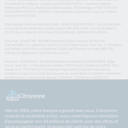
Conseil de Surveillance. Capital social 222 859 420 €. 1 avenue François
Mitterrand 93212 La Plaine Saint Denis Cedex. RCS Bobigny n°487 779 035.
IDU EMP FR232875_01MFVK. Intermédiaire d’assurance, inscrit à l’ORIAS
sous le n°09 051 330.
Distributeur/Intermédiaire de crédit : LA BANQUE POSTALE - S.A. à Directoire
et Conseil de Surveillance. Capital social 6 585 350 218 €. 115 rue de Sèvres,
75275 Paris Cedex 06. RCS Paris n°421100645. ORIAS n°07023424.
Assureur : SOGECAP - Société Anonyme d’Assurance sur la Vie et de
Capitalisation au capital de 1 263 556 110 €. Siège social : Tour D2 - 17 bis place
des Reflets 92919 Paris La Défense CEDEX. RCS Nanterre n°086 380 730.
Entreprise régie par le Code des assurances.
Assureur : SOGESSUR - Société Anonyme au capital de 33 825 000 €. Siège
social : Tour D2 - 17 bis place des Reflets 92919 Paris La Défense CEDEX. RCS
Nanterre n° 379 846 637. Entreprises régies par le Code des assurances.
Entreprise régie par le Code des assurances. Autorité de Contrôle Prudentiel et
de Résolution, 4 place de Budapest, CS 92459, 75436 Paris CEDEX 09.
Citoyenne
Née en 2006, notre banque a grandi avec vous. Citoyenne,
ouverte et accessible à tous, nous revendiquons l’ambition
d’accompagner nos 20 millions de clients avec des offres et
services performants, la modernité radicale de notre