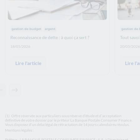
Thématiques :
Thématiqu
gestion de budget
argent
gestion de
Reconnaissance de dette : à quoi ça sert ?
Tout savoir
Date de publication: :
Date de p
18/05/2026
20/05/2026
Lire l'article
Lire l'a
Contenu précédent - Articles associés
Contenu suivant - Articles associés
(1)
Offre réservée aux particuliers sous réserve d’étude et d’acceptation
définitive de votre dossier par le prêteur La Banque Postale Consumer Finance.
Vous disposez d’un délai légal de rétractation de 14 jours calendaires révolus.
Mentions légales :
Prêteur : LA BANQUE POSTALE CONSUMER FINANCE - S.A. à Directoire et