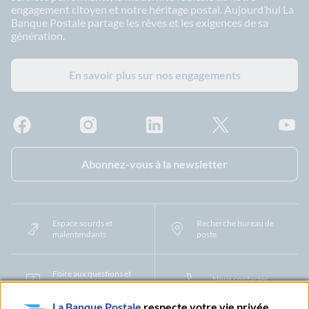
engagement citoyen et notre héritage postal. Aujourd’hui La
Banque Postale partage les rêves et les exigences de sa
génération.
En savoir plus sur nos engagements
Facebook - La Banque Postale
Instagram - La Banque Postale
Linkedin - La Banque Postale
X - La Banque Postal
YouTub
Abonnez-vous à la newsletter
Espace sourds et
Recherche bureau de
malentendants
poste
Foire aux questions et
Nous contacter
centre d'aide
La Banque Postale
respecte votre vie privée