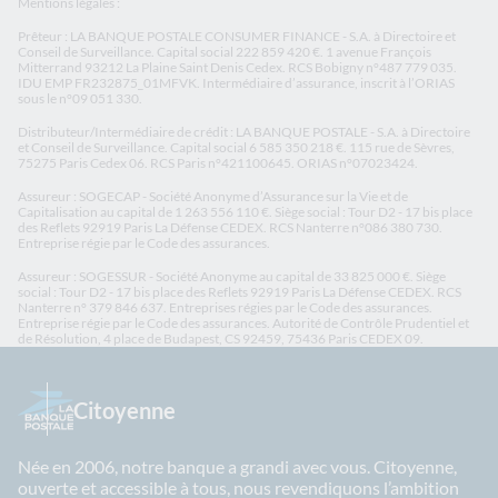
Mentions légales :
Prêteur : LA BANQUE POSTALE CONSUMER FINANCE - S.A. à Directoire et
Conseil de Surveillance. Capital social 222 859 420 €. 1 avenue François
Mitterrand 93212 La Plaine Saint Denis Cedex. RCS Bobigny n°487 779 035.
IDU EMP FR232875_01MFVK. Intermédiaire d’assurance, inscrit à l’ORIAS
sous le n°09 051 330.
Distributeur/Intermédiaire de crédit : LA BANQUE POSTALE - S.A. à Directoire
et Conseil de Surveillance. Capital social 6 585 350 218 €. 115 rue de Sèvres,
75275 Paris Cedex 06. RCS Paris n°421100645. ORIAS n°07023424.
Assureur : SOGECAP - Société Anonyme d’Assurance sur la Vie et de
Capitalisation au capital de 1 263 556 110 €. Siège social : Tour D2 - 17 bis place
des Reflets 92919 Paris La Défense CEDEX. RCS Nanterre n°086 380 730.
Entreprise régie par le Code des assurances.
Assureur : SOGESSUR - Société Anonyme au capital de 33 825 000 €. Siège
social : Tour D2 - 17 bis place des Reflets 92919 Paris La Défense CEDEX. RCS
Nanterre n° 379 846 637. Entreprises régies par le Code des assurances.
Entreprise régie par le Code des assurances. Autorité de Contrôle Prudentiel et
de Résolution, 4 place de Budapest, CS 92459, 75436 Paris CEDEX 09.
Citoyenne
Née en 2006, notre banque a grandi avec vous. Citoyenne,
ouverte et accessible à tous, nous revendiquons l’ambition