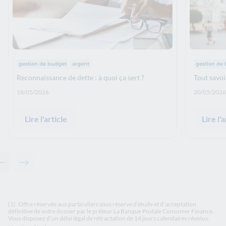
Thématiques :
Thématiqu
gestion de budget
argent
gestion de
Reconnaissance de dette : à quoi ça sert ?
Tout savoir
Date de publication: :
Date de p
18/05/2026
20/05/2026
Lire l'article
Lire l'a
Contenu précédent - Articles associés
Contenu suivant - Articles associés
(1)
Offre réservée aux particuliers sous réserve d’étude et d’acceptation
définitive de votre dossier par le prêteur La Banque Postale Consumer Finance.
Vous disposez d’un délai légal de rétractation de 14 jours calendaires révolus.