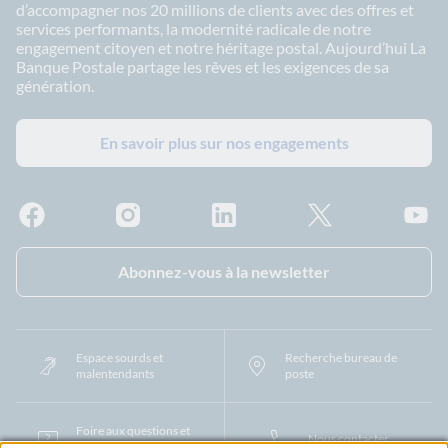
d’accompagner nos 20 millions de clients avec des offres et
services performants, la modernité radicale de notre
engagement citoyen et notre héritage postal. Aujourd’hui La
Banque Postale partage les rêves et les exigences de sa
génération.
En savoir plus sur nos engagements
Facebook - La Banque Postale
Instagram - La Banque Postale
Linkedin - La Banque Postale
X - La Banque Postal
YouTub
Abonnez-vous à la newsletter
Espace sourds et
Recherche bureau de
malentendants
poste
Foire aux questions et
Nous contacter
centre d'aide