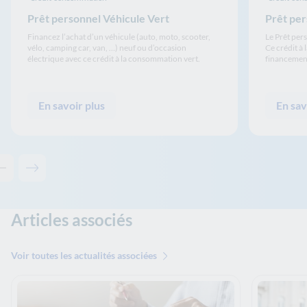
Prêt personnel Véhicule Vert
Prêt per
Financez l’achat d’un véhicule (auto, moto, scooter,
Le Prêt per
vélo, camping car, van, …) neuf ou d’occasion
Ce crédit à
électrique avec ce crédit à la consommation vert.
financement
En savoir plus
En sav
Contenu précédent - Nos crédits à impact
Contenu suivant - Nos crédits à impact
Articles associés
Voir toutes les actualités associées