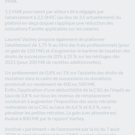
Mds€.
1,1 Md€ pourraient par ailleurs être dégagés par
l’abaissement à 2,5 SMIC (au lieu de 3,5 actuellement) du
plafond en-deçà duquel s’applique une réduction des
cotisations Famille applicables sur les salaires.
Laurent Vachey propose également de plafonner
l’abattement de 1,75 % au titre des frais professionnels (pour
un gain de 150 M€) et d’augmenter le barème de taxation des
droits de succession de 20% à 25 % sur les héritages dès
2021 (pour 200 M€ de recettes additionnelles).
Un prélèvement de 0,8% ou 1% sur l’assiette des droits de
mutation dans le cadre de successions ou donations
produirait un rendement de 400 ou 500 M€.
Enfin, l’application d’une déductibilité de la CSG de l’impôt au
taux de 3,8 % sur tous les revenus de remplacement
conduirait à augmenter l’imposition des seuls retraités
redevables de la CSG au taux de 6,6 % et 8,3 %, sans
pénaliser les petites retraites. Le gain à en attendre est
évalué à 800 M€ par le rapport Vachey.
Institué « parlement » de l’autonomie par la loi du 7 août
2020, le conseil national de la CNSA a salué « l’avancée