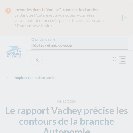
Incendies dans le Var, la Gironde et les Landes :
La Banque Postale est
à vos côtés. Vous êtes
actuellement concernés par les incendies en cours
?
Pour en savoir plus
Changer de site
Hôpitaux et médico-social
Ouvrir 
Ouvri
Se connecter
Hôpitaux et médico-social
06/12/2020
Le rapport Vachey précise les
contours de la branche
Autonomie