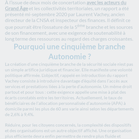
À l’issue de deux mois de concertation
avec les acteurs du
Grand Âge
et les collectivités territoriales, un rapport a été
présenté mi-septembre 2020 par Laurent Vachey, ancien
directeur de la CNSA et inspecteur des finances. Il définit ce
ème
que pourrait être l’ossature de la 5
branche et les sources
de son financement, avec une exigence de soutenabilité à
long terme des ressources au regard des charges croissantes.
Pourquoi une cinquième branche
Autonomie ?
La création d’une cinquième branche de la sécurité sociale n’est pas
un simple artifice juridique et financier. Elle manifeste une volonté
politique affirmée. L’objectif, rappelé en introduction du rapport
Vachey consiste à introduire davantage d’équité dans l’accès aux
services et prestations liées à la perte d’autonomie. Un même droit
partout et pour tous : cette exigence appelle une mise à plat des
écarts constatés entre les territoires. Actuellement, le taux de
bénéficiaires de l’allocation personnalisée d’autonomie (APA) à
domicile parmi les plus de 60 ans varie ainsi selon les départements
de 2,6% à 9,4%.
Réduire, pour les citoyens concernés, la complexité des dispositifs
et des organisations est un autre objectif affiché. Une organisation
plus efficiente devra enfin permettre de rendre plus fluide et