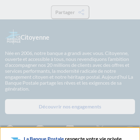
Partager
Citoyenne
Née en 2006, notre banque a grandi avec vous. Citoyenne,
ouverte et accessible à tous, nous revendiquons l’ambition
d’accompagner nos 20 millions de clients avec des offres et
services performants, la modernité radicale de notre
engagement citoyen et notre héritage postal. Aujourd’hui La
Banque Postale partage les rêves et les exigences de sa
génération.
Découvrir nos engagements
Facebook - La Banque Postale
Instagram - La Banque Postale
Linkedin - La Banque Postale
X - La Banque Postal
YouTub
La Banque Postale
respecte votre vie privée