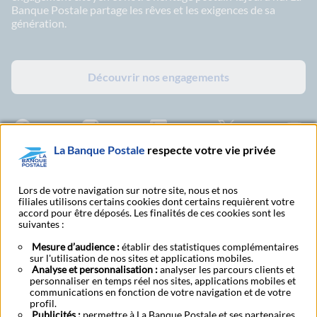
Banque Postale partage les rêves et les exigences de sa
génération.
Découvrir nos engagements
Facebook - La Banque Postale
Instagram - La Banque Postale
Linkedin - La Banque Postale
X - La Banque Postal
YouTub
La Banque Postale
respecte votre vie privée
Abonnez-vous à notre newsletter
Lors de votre navigation sur notre site, nous et nos
filiales utilisons certains cookies dont certains requièrent votre
accord pour être déposés. Les finalités de ces cookies sont les
suivantes :
Tarifs et conditions
Nous contacter
générales
Mesure d’audience :
établir des statistiques complémentaires
sur l'utilisation de nos sites et applications mobiles.
Analyse et personnalisation :
analyser les parcours clients et
personnaliser en temps réel nos sites, applications mobiles et
Mentions légales
CGU
Accessibilite
Données personnelles
Cookies
communications en fonction de votre navigation et de votre
BFI - Banque de Financement et d'Investissement
Transparence fiscale
profil.
Publicités :
Fonds de garantie des dépôts et de résolution
permettre à La Banque Postale et ses partenaires