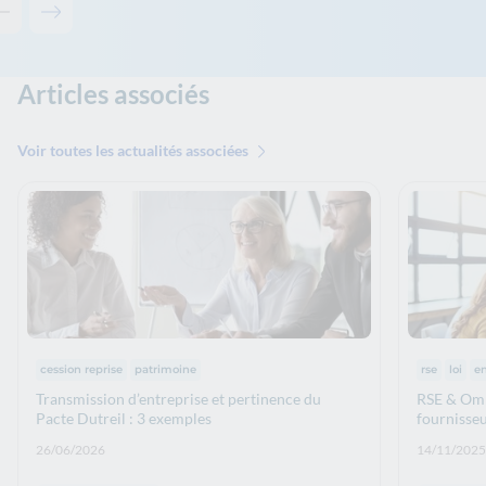
Contenu précédent - Les solutions de La Banque Postale
Contenu suivant - Les solutions de La Banque Postale
Articles associés
Voir toutes les actualités associées
Thématiques :
Thématiq
cession reprise
patrimoine
rse
loi
en
Transmission d’entreprise et pertinence du
RSE & Omni
Pacte Dutreil : 3 exemples
fournisseu
Date de publication: :
Date de p
26/06/2026
14/11/2025