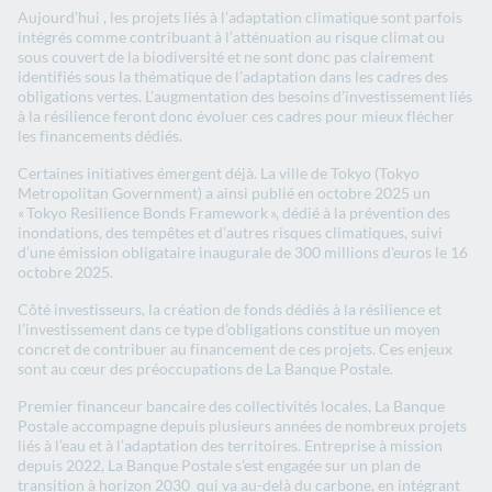
​​​Aujourd’hui ​, les projets liés à l’adaptation​​ climatique​​ sont parfois
intégrés comme contribuant à l’atténuation au risque climat ou
sous couvert de la biodiversité et ne sont donc pas clairement
identifiés sous la thématique de l’adaptation dans les cadres des
obligations vertes​. ​​​L’augmentation des besoins d’investissement liés
à la résilience feront donc évoluer ces cadres pour mieux flécher
les ​​financements dédiés.
Certaines initiatives émergent déjà. La ville de​​​​ ​Tokyo (Tokyo
Metropolitan Government​) ​​a​​​ ainsi​​​ publié en octobre 2025 ​​un
« Tokyo Resilience Bonds Framework », dédié à la prévention des
inondations​, ​​d​​​​es tempêtes et ​​d’​​autres ​​​risques climatiques​, suivi​
d’une émission obligataire ​inaugurale ​de 300 millions d'euros le 16
octobre 2025.​
Côté investisseurs, la création de fonds dédiés à la résilience et
l’investissement ​​dans​​​ ce type d’obligations ​​​constitue​​​​ un moyen​​
concret​​ de contribuer au financement de ces projets. ​​​Ces enjeux​​​ ​
sont au cœur des préoccupations de La Banque Postale​​​.
Premier​​​​​​ financeur bancaire des collectivités locales, La Banque
Postale ​​​accompagne depuis plusieurs années de nombreux projets
liés à l’eau et à l’adaptation des territoires.​​​​​ ​​​Entreprise à mission
depuis 2022, La Banque Postale s’est engagée sur un plan de
transition
à​​ horizon​​ ​​2030
qui va au-delà du carbone,
en intégrant ​​