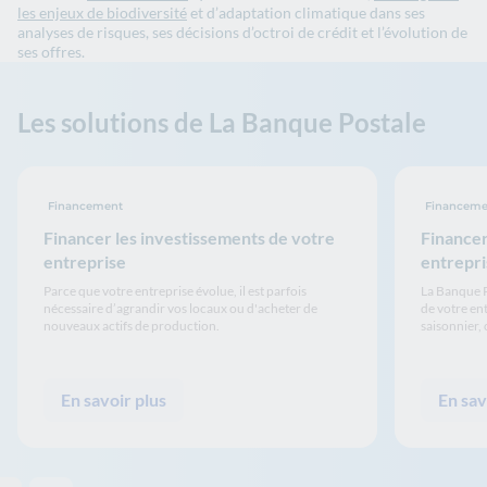
les enjeux de biodiversité
et ​​d’adaptation​​ climatique dans ses
analyses de risques, ses décisions d’octroi de crédit et l’évolution de
ses offres.​​​
Les solutions de La Banque Postale
Financement
Financeme
Financer les investissements de votre
Financer
entreprise
entrepri
Parce que votre entreprise évolue, il est parfois
La Banque P
nécessaire d’agrandir vos locaux ou d'acheter de
de votre en
nouveaux actifs de production.
saisonnier, 
En savoir plus
En sav