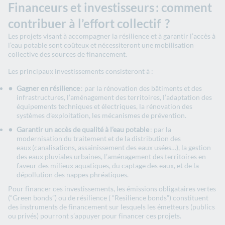
Financeurs et investisseurs : comment
contribuer à l’effort collectif​ ?
​​​Les projets ​​visant à​​​ accompagner la résilience et​​ à garantir​​ l’accès à
l’eau potable sont coûteux et ​​nécessiteront un​​e mobilisation
collective ​​​​d​es sources de financement.
​​​Les principaux ​​investissements consisteront à :
​​​​Gagner en résilience
​ : par la rénovation des bâtiments et des
infrastructures, l’aménagement des territoires, l’adaptation des
équipements techniques et électriques, la rénovation des
systèmes d’exploitation, les mécanismes de prévention.
Garantir un accès de qualité à l’eau potable​
: par la
modernisation du traitement et de la distribution des
eaux (canalisations, assainissement des eaux usées…), la gestion
des eaux pluviales urbaines, l’aménagement des territoires en
faveur des milieux aquatiques, du captage des eaux, et de la
dépollution des nappes phréatiques.
​​​Pour financer ces ​​investissements, les émissions obligataires vertes
(​​“​​Green bonds​​”​​) ou de résilience ( ​​“​​Resilience bond​​s”​​) ​​constituent
des instruments de financement sur lesquels les émetteurs (publics
ou privés) pourront s’appuyer pour financer ces projets.