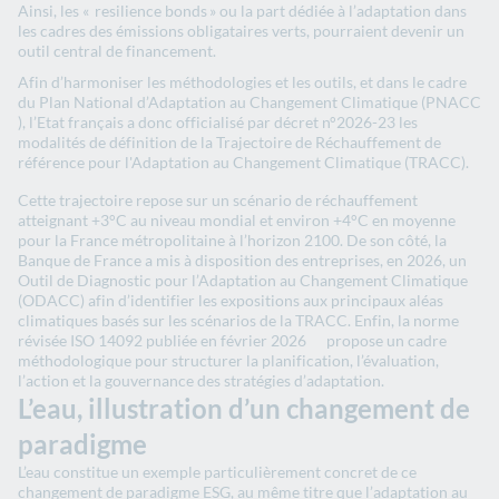
Ainsi, les « ​ ​r​e​​​silience​ bonds​ » ou la part dédiée à l’adaptation dans
les cadres des émissions obligataires verts​, pourraient devenir un
outil central de financement.
Afin d​’harmoniser​​ les méthodologies et les outils, et dans le cadre
du​ Plan National d’Adaptation au Changement Climatique​ ​(​​​PNACC​
)​, l’Etat français a donc officialisé par décret n°2026-23 les
modalités de définition de la Trajectoire de Réchauffement de
référence pour l'Adaptation au Changement Climatique (TRACC)​.
Cette trajectoire repose sur un scénario de réchauffement
atteignant +3°C au niveau mondial et environ +4°C en moyenne
pour la France métropolitaine à l’horizon 2100.​​ De son côté, la
Banque de France a mis à disposition des entreprises, ​en 2026, un ​
O​util de Diagnostic pour l’Adaptation au Changement Climatique
(ODACC) afin d’identifier les expositions aux principaux aléas
climatiques basés sur les scénarios de la TRACC. Enfin, la norme
révisée ISO 14092 publiée​ en février 2026​​ ​ ​​propose un cadre
méthodologique pour structurer la planification, l’évaluation,
l’action et la gouvernance des stratégies d’adaptation.
​​​L’eau, illustration d’un changement de
paradigme
L’eau constitue un exemple particulièrement concret de ce
changement de paradigme ESG, au même titre que l’adaptation au