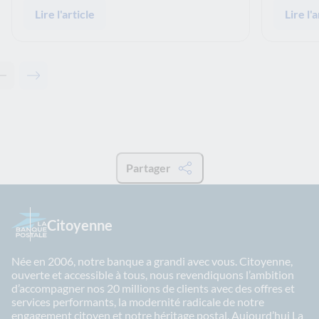
Lire l'article
Lire l'a
Contenu précédent - Articles associés
Contenu suivant - Articles associés
Partager
Citoyenne
Née en 2006, notre banque a grandi avec vous. Citoyenne,
ouverte et accessible à tous, nous revendiquons l’ambition
d’accompagner nos 20 millions de clients avec des offres et
services performants, la modernité radicale de notre
engagement citoyen et notre héritage postal. Aujourd’hui La