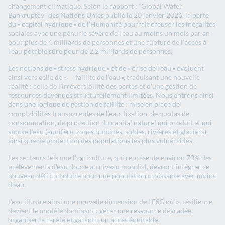
changement climatique.​​​ Selon le rapport​ : “​​Global Water
Bankruptcy”​ des Nations Unies publié le 20 janvier 2026, la perte
du « capital hydrique » de l’Humanité pourrait creuser les inégalités
sociales avec une pénurie sévère de l’eau au moins ​un mois par an​
pour plus de 4 milliards de personnes et une rupture de l’accès à
l’eau potable sûre pour de 2,2 milliards de personnes.​
​​Les notions de « stress hydrique » et de « crise de l’eau » évoluent
ainsi vers ​celle​​ de « ​ ​faillite de l’eau », ​​traduisant une nouvelle
réalité : celle de l’irréversibilité des pertes et d’une gestion de
ressources devenues structurellement limitées.​​​​ Nous entrons ainsi
dans une logique de gestion de faillite : mise en place de ​​
comptabilités transparentes​ de l’eau​, ​fixation​​ ​de quotas de
consommation, de prot​ection du capital naturel qui produit et qui
stocke l’eau (aquifère, zones humides, soldes, rivières et glaciers) ​
ainsi que de protection des populations les plus​ vulnérables​.
Les secteurs tels que l’agriculture​, qui ​représent​e ​environ ​70% des
prélèvements d’eau douce au niveau mondial​, devront intégrer ce
nouveau défi : produire pour une population croissante avec moins
d’eau.​
​​​L’eau illustre ainsi une nouvelle dimension de l’ESG où la résilience
devient le modèle dominant : gérer une ressource dégradée,
organiser la rareté et garantir un accès équitable.