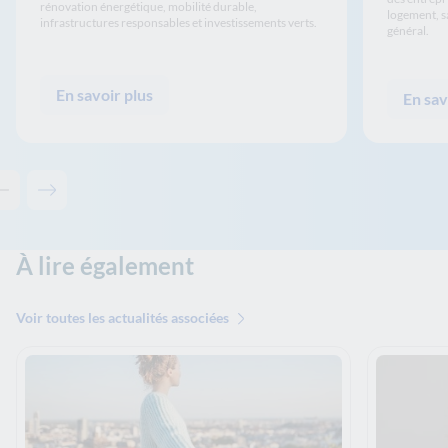
rénovation énergétique, mobilité durable,
logement, sa
infrastructures responsables et investissements verts.
général.
En savoir plus
En sav
Contenu précédent - Solutions associées
Contenu suivant - Solutions associées
À lire également
Voir toutes les actualités associées