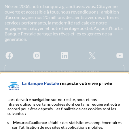
Née en 2006, notre banque a grandi avec vous. Citoyenne,
ouverte et accessible à tous, nous revendiquons l’ambition
d’accompagner nos 20 millions de clients avec des offres et
services performants, la modernité radicale de notre
engagement citoyen et notre héritage postal. Aujourd’hui La
Banque Postale partage les rêves et les exigences de sa
génération.
Facebook - La Banque Postale
Instagram - La Banque Postale
Linkedin - La Banque Postale
X - La Banque Postal
YouTub
Abonnez-vous à notre newsletter
La Banque Postale
respecte votre vie privée
S'abonner à nos
Nous contacter
Lors de votre navigation sur notre site, nous et nos
publications
filiales utilisons certains cookies dont certains requièrent votre
accord pour être déposés. Les finalités de ces cookies sont les
suivantes :
Tarifs et conditions générales
Mesure d’audience :
établir des statistiques complémentaires
sur l'utilisation de nos sites et applications mobiles.