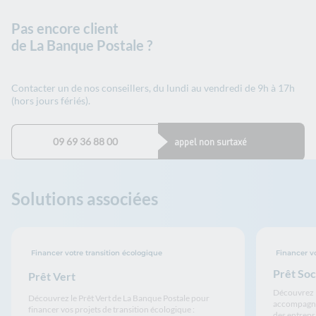
Pas encore client
de La Banque Postale ?
Contacter un de nos conseillers, du lundi au vendredi de 9h à 17h
(hors jours fériés).
09 69 36 88 00
appel non surtaxé
Solutions associées
Financer votre transition écologique
Financer vo
Prêt Soc
Prêt Vert
Découvrez l
Découvrez le Prêt Vert de La Banque Postale pour
accompagner 
financer vos projets de transition écologique :
des entrepri