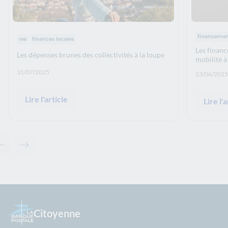
Thématiq
Thématiques :
financeme
rse
finances locales
Les financ
Les dépenses brunes des collectivités à la loupe
mobilité à
Date de publication: :
31/07/2025
Date de p
23/06/2025
Lire l'article
Lire l'a
Contenu précédent - À lire également
Contenu suivant - À lire également
Citoyenne