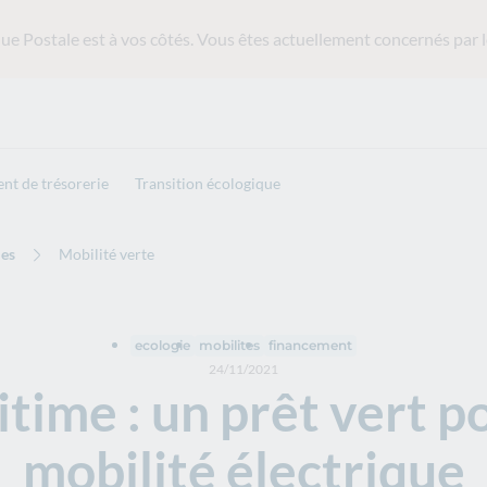
ue Postale est
à vos côtés. Vous êtes actuellement concernés par l
nt de trésorerie
Transition écologique
les
Mobilité verte
ecologie
mobilites
financement
24/11/2021
ime : un prêt vert po
mobilité électrique