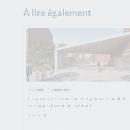
À lire également
Thématiques :
ecologie
financement
Les projets de rénovation énergétique recueillent
une large adhésion des habitants
Date de publication: :
04/02/2022