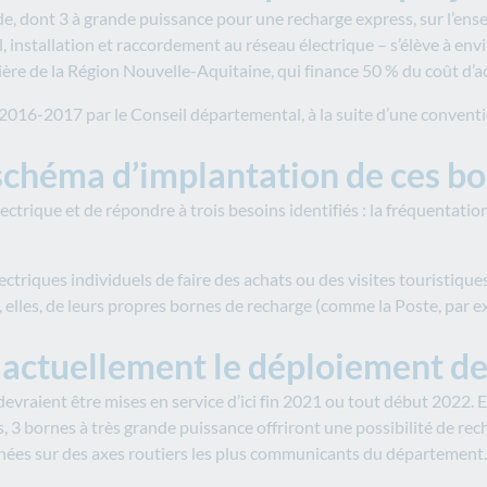
pide, dont 3 à grande puissance pour une recharge express, sur l’
 installation et raccordement au réseau électrique – s’élève à envi
ncière de la Région Nouvelle-Aquitaine, qui finance 50 % du coût d’
 2016-2017 par le Conseil départemental, à la suite d’une convent
 schéma d’implantation de ces born
lectrique et de répondre à trois besoins identifiés : la fréquentatio
ectriques individuels de faire des achats ou des visites touristiques
, elles, de leurs propres bornes de recharge (comme la Poste, par e
 actuellement le déploiement de
vraient être mises en service d’ici fin 2021 ou tout début 2022. E
, 3 bornes à très grande puissance offriront une possibilité de re
nnées sur des axes routiers les plus communicants du département.