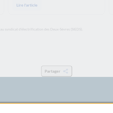
Lire l'article
u syndicat d’électrification des Deux-Sèvres (SIEDS).
Partager
ne, ouverte et accessible à tous,
lions de clients avec des offres