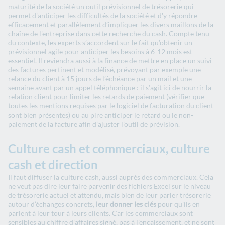
maturité de la société un
outil prévisionnel de trésorerie qui
permet d'anticiper les difficultés de la société et d'y répondre
efficacement et parallèlement d’impliquer les divers maillons de la
chaîne de l'entreprise dans cette recherche du cash. Compte tenu
du contexte, les experts s’accordent sur le fait qu’obtenir un
prévisionnel agile pour anticiper les besoins à 6-12 mois est
essentiel. Il reviendra aussi à la finance de mettre en place un suivi
des factures pertinent et modélisé, prévoyant par exemple une
relance du client à 15 jours de l’échéance par un mail et une
semaine avant par un appel téléphonique : il s’agit ici de nourrir la
relation client pour limiter les retards de paiement (vérifier que
toutes les mentions requises par le logiciel de facturation du client
sont bien présentes) ou au pire anticiper le retard ou le non-
paiement de la facture afin d’ajuster l’outil de prévision.
Culture cash et commerciaux, culture
cash et direction
Il faut diffuser la culture cash, aussi auprès des commerciaux. Cela
ne veut pas dire leur faire parvenir des fichiers Excel sur le niveau
de trésorerie actuel et attendu, mais bien de leur parler trésorerie
autour d’échanges concrets,
leur donner les clés
pour qu'ils en
parlent à leur tour à leurs clients. Car les commerciaux sont
sensibles au chiffre d’affaires signé, pas à l’encaissement, et ne sont