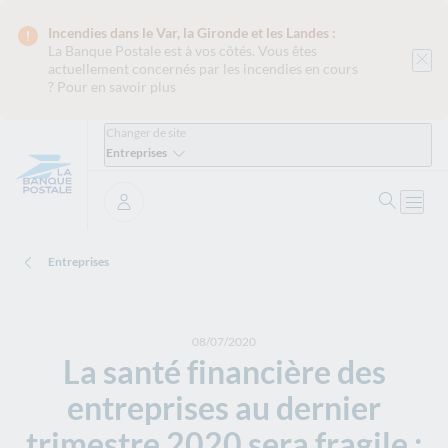
Incendies dans le Var, la Gironde et les Landes :
La Banque Postale est
à vos côtés. Vous êtes
actuellement concernés par les incendies en cours
?
Pour en savoir plus
Changer de site
Entreprises
Ouvrir 
Ouvri
Se connecter
Entreprises
08/07/2020
La santé financière des
entreprises au dernier
trimestre 2020 sera fragile :