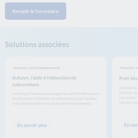
Remplir le formulaire
Solutions associées
Financer vos investissements
Financer vo
Subzen, l'aide à l'obtention de
Prêt Ver
subventions
Découvrez l
financer vos
La Banque Postale accompagne les collectivités dans la
rénovation 
recherche et l’obtention de subventions pour faciliter
infrastruct
le financement de leurs projets et investissements.
En sav
En savoir plus