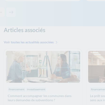
Contenu précédent - Solutions associées
Contenu suivant - Solutions associées
Articles associés
Voir toutes les actualités associées
Thématiques :
Thématiq
financement
investissement
financeme
Comment accompagner les communes dans
Le prêt so
leurs demandes de subventions ?
sens aux i