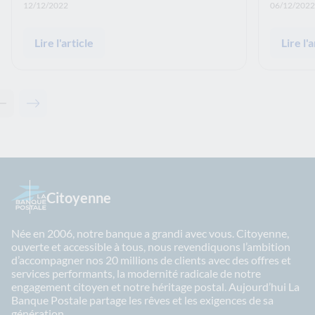
Date de publication: :
Date de p
12/12/2022
06/12/2022
Lire l'article
Lire l'a
Contenu précédent - Articles associés
Contenu suivant - Articles associés
Citoyenne
Née en 2006, notre banque a grandi avec vous. Citoyenne,
ouverte et accessible à tous, nous revendiquons l’ambition
d’accompagner nos 20 millions de clients avec des offres et
services performants, la modernité radicale de notre
engagement citoyen et notre héritage postal. Aujourd’hui La
Banque Postale partage les rêves et les exigences de sa
génération.