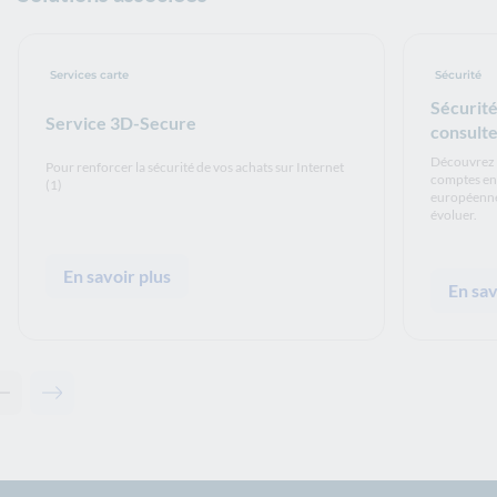
Services carte
Sécurité
Sécurité
Service 3D-Secure
consulte
Découvrez l
Pour renforcer la sécurité de vos achats sur Internet
comptes en 
(1)
européennes
évoluer.
En savoir plus
En sav
Contenu précédent - Solutions associées
Contenu suivant - Solutions associées