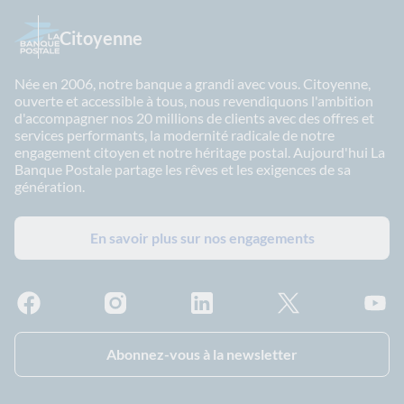
Citoyenne
Née en 2006, notre banque a grandi avec vous. Citoyenne,
ouverte et accessible à tous, nous revendiquons l'ambition
d'accompagner nos 20 millions de clients avec des offres et
services performants, la modernité radicale de notre
engagement citoyen et notre héritage postal. Aujourd'hui La
Banque Postale partage les rêves et les exigences de sa
génération.
En savoir plus sur nos engagements
Facebook - La Banque Postale
Instagram - La Banque Postale
Linkedin - La Banque Postale
X - La Banque Postal
YouTub
Abonnez-vous à la newsletter