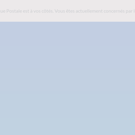
ue Postale est
à vos côtés. Vous êtes actuellement concernés par l