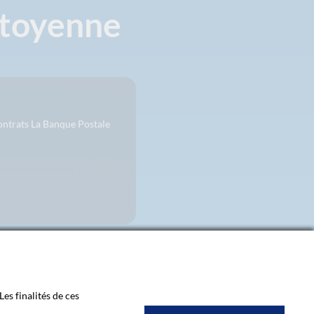
itoyenne
contrats La Banque Postale
Les finalités de ces