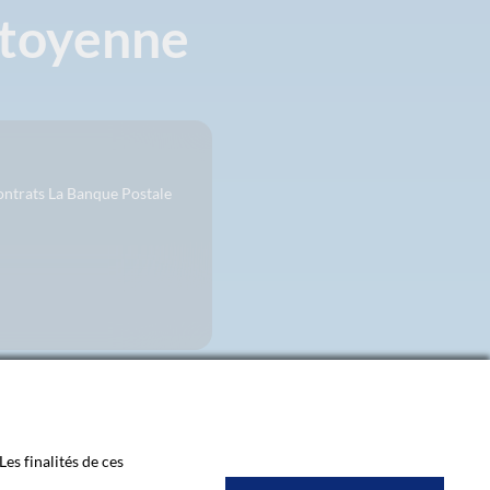
itoyenne
contrats La Banque Postale
Les finalités de ces