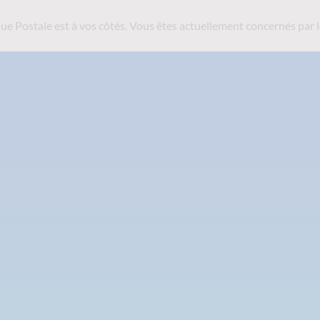
ue Postale est
à vos côtés. Vous êtes actuellement concernés par l